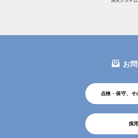
消火システム
お問
点検・保守、そ
採