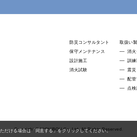
防災コンサルタント
取扱い
保守メンテナンス
消火
設計施工
訓練
消火試験
震災
配管
点検
Copyright © NICHIBOU Co.,Ltd. All Rights Reserved.
同意いただける場合は「同意する」をクリックしてください。