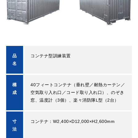
品
コンテナ型訓練装置
名
構
40フィートコンテナ（垂れ壁／耐熱カーテン／
成
空気取り入れ口／コード取り入れ口）、のぞき
窓、温度計（3個）、楽々消防隊L型（2台）
寸
コンテナ：W2,400×D12,000×H2,600mm
法