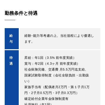
勤務条件と待遇
給
経験･能力等考慮の上、当社規程により優遇し
与
ます。
待
昇給：年1回（3.5% 前年度実績）
遇
賞与：年2回（4.3ヶ月 前年度実績）
社会保険完備、交通費 月5.5万円迄支給、
国家試験取得制度（会社全額負担・出勤扱
い）
家族手当有（配偶者月2万円・第１子月1万
円・2子月0.5万円・3子月0.3万円）
確定給付企業年金保険制度有
社員旅行（年1回）