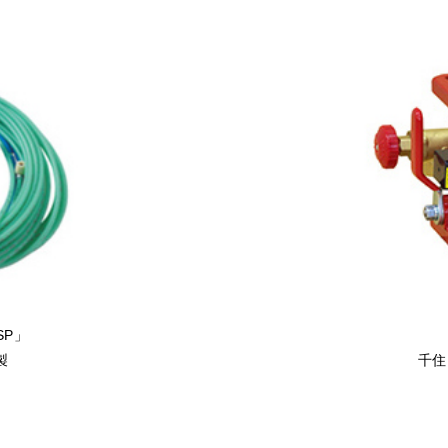
SP」
製
千住