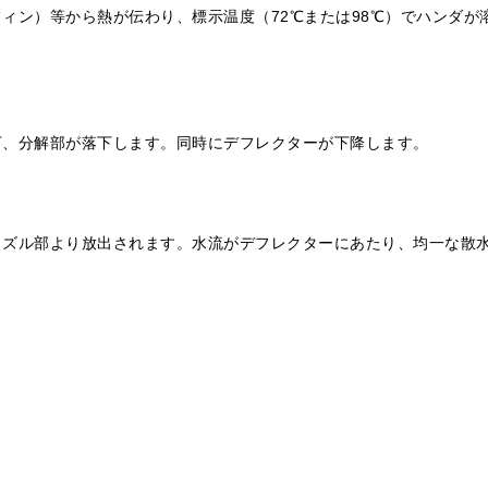
ィン）等から熱が伝わり、標示温度（72℃または98℃）でハンダが
下、分解部が落下します。同時にデフレクターが下降します。
ズル部より放出されます。水流がデフレクターにあたり、均一な散水
。