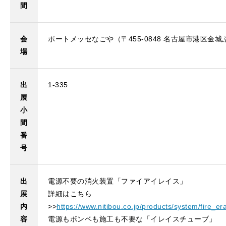
間
会
ポートメッセなごや（〒455-0848 名古屋市港区金城ふ
場
出
1-335
展
小
間
番
号
出
電源不要の消火装置「ファイアイレイス」
展
詳細はこちら
内
>>
https://www.nitibou.co.jp/products/system/fire_er
容
電源もボンベも施工も不要な「イレイスチューブ」