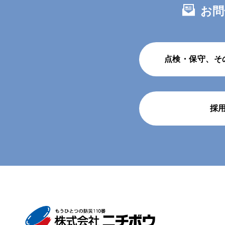
お問
点検・保守、そ
採